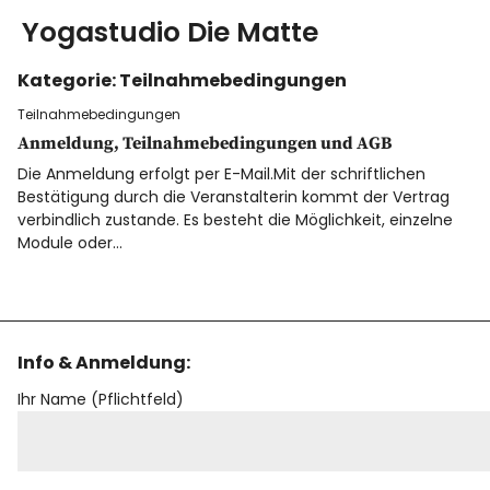
Yogastudio Die Matte
Kategorie:
Teilnahmebedingungen
Yoga
Teilnahmebedingungen
Anmeldung, Teilnahmebedingungen und AGB
Ausbildung
Die Anmeldung erfolgt per E-Mail.Mit der schriftlichen
Bestätigung durch die Veranstalterin kommt der Vertrag
Kurse & Workshops
verbindlich zustande. Es besteht die Möglichkeit, einzelne
Module oder…
über uns
Energiearbeit
Info & Anmeldung:
AGB
Ihr Name (Pflichtfeld)
Blog