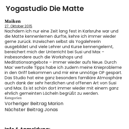
Yogastudio Die Matte
Maiken
Yoga
27. Oktober 2015
Nachdem ich nur eine Zeit lang fest in Karlsruhe war und
die Matte kennenlernen durfte, kehre ich immer wieder
Ausbildung
gerne zurück. Inzwischen selbst als Yogalehrerin
ausgebildet und viele Lehrer und Kurse kennengelernt,
bereichert mich der Unterricht bei Susi und Max –
Kurse & Workshops
insbesondere auch die Workshops und
Meditationsangebote – immer wieder aufs Neue. Durch
Max‘ wertvolle Tipps habe ich zudem meine Knieprobleme
über uns
in den Griff bekommen und mir eine unnötige OP gespart.
Das Studio hat eine ganz besonders familiäre Atmosphäre
auch dank der sehr herzlichen und offenen Art von Susi
Energiearbeit
und Max. Es ist schön dort immer wieder mit einem ganz
ehrlich gemeinten Lächeln begrüßt zu werden.
Kategorien
AGB
Vorheriger Beitrag
Marion
Nächster Beitrag
Jonas
Blog