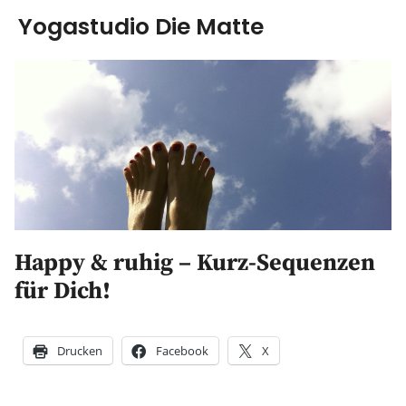
Yogastudio Die Matte
Yoga
Ausbildung
Kurse & Workshops
über uns
Happy & ruhig – Kurz-Sequenzen
Energiearbeit
für Dich!
AGB
Drucken
Facebook
X
Blog