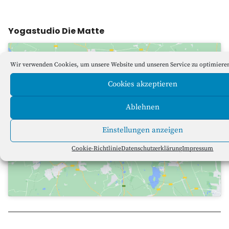
Yogastudio Die Matte
Wir verwenden Cookies, um unsere Website und unseren Service zu optimiere
Cookies akzeptieren
Ablehnen
Klicke hier, um Marketing-Cookies zu
akzeptieren und diesen Inhalt zu
Einstellungen anzeigen
aktivieren
Cookie-Richtlinie
Datenschutzerklärung
Impressum