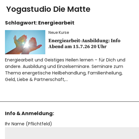
Yogastudio Die Matte
Schlagwort:
Energiearbeit
Yoga
Neue Kurse
Ausbildung
Energiearbeit-Ausbildung: Info
Abend am 15.7.26 20 Uhr
Kurse & Workshops
Energiearbeit und Geistiges Heilen lernen – für Dich und
andere. Ausbildung und Einzelseminare. Seminare zum
Thema energetische Heilbehandlung, Familienheilung,
über uns
Geld, Liebe & Partnerschaft,…
Energiearbeit
AGB
Info & Anmeldung:
Ihr Name (Pflichtfeld)
Blog