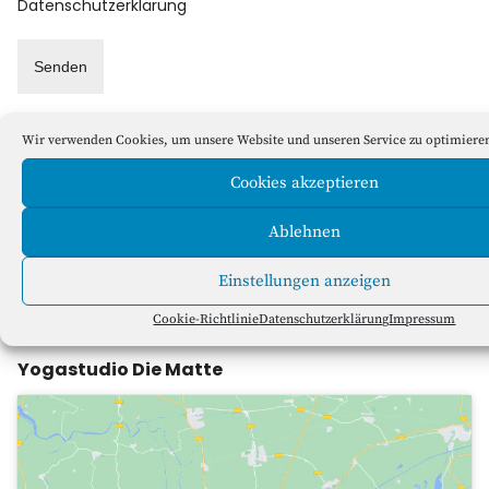
Datenschutzerklärung
Wir verwenden Cookies, um unsere Website und unseren Service zu optimiere
Was die Matte Yogis sagen:
Cookies akzeptieren
Dank Euch kommt man sich Stunde für Stunde ein
bisschen näher. Absolutes Wohlfühl-Gefühl.
Ablehnen
―
Janina
Einstellungen anzeigen
Cookie-Richtlinie
Datenschutzerklärung
Impressum
Yogastudio Die Matte