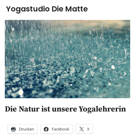
Yogastudio Die Matte
Yoga
Ausbildung
Kurse & Workshops
über uns
Energiearbeit
AGB
Die Natur ist unsere Yogalehrerin
Blog
Drucken
Facebook
X