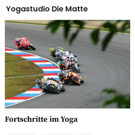
Yogastudio Die Matte
Yoga
Ausbildung
Kurse & Workshops
über uns
Energiearbeit
AGB
Fortschritte im Yoga
Blog