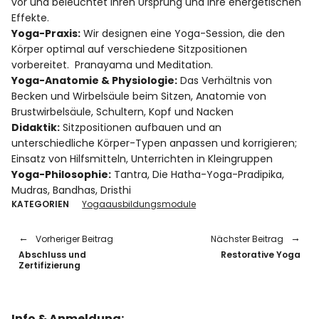
vor und beleuchtet ihren Ursprung und ihre energetischen
Rezensionen
Effekte.
Yoga-Praxis:
Wir designen eine Yoga-Session, die den
Körper optimal auf verschiedene Sitzpositionen
vorbereitet. Pranayama und Meditation.
Instagram
Facebook
YouTube
Yoga-Anatomie & Physiologie:
Das Verhältnis von
Becken und Wirbelsäule beim Sitzen, Anatomie von
Brustwirbelsäule, Schultern, Kopf und Nacken
Didaktik:
Sitzpositionen aufbauen und an
unterschiedliche Körper-Typen anpassen und korrigieren;
Einsatz von Hilfsmitteln, Unterrichten in Kleingruppen
Yoga-Philosophie:
Tantra, Die Hatha-Yoga-Pradipika,
Mudras, Bandhas, Dristhi
KATEGORIEN
Yogaausbildungsmodule
Vorheriger Beitrag
Nächster Beitrag
Abschluss und
Restorative Yoga
Zertifizierung
Info & Anmeldung: