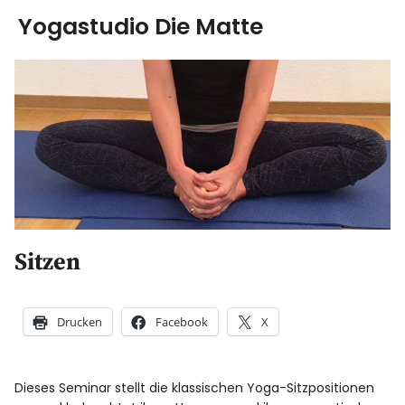
Yogastudio Die Matte
Yoga
Ausbildung
Kurse & Workshops
über uns
Sitzen
Energiearbeit
AGB
Drucken
Facebook
X
Blog
Dieses Seminar stellt die klassischen Yoga-Sitzpositionen