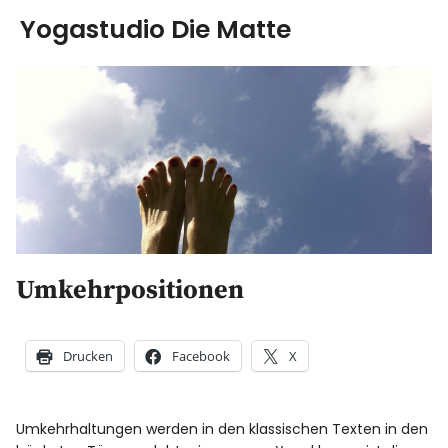
Yogastudio Die Matte
Yoga
Ausbildung
Kurse & Workshops
über uns
Umkehrpositionen
Energiearbeit
AGB
Drucken
Facebook
X
Blog
Umkehrhaltungen werden in den klassischen Texten in den