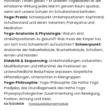
höchsten Tönen gelobt – in unseren Yogaklassen ist die
Rezensionen
erholsame Wirkung jedes Mal im ganzen Raum spürbar,
wenn sich unsere Schüler im Schulterstand befinden.
Yoga-Praxis:
Schwerpunkt Umkehrpositionen: Kopfstand,
Schulterstand und deren Varianten; Pranayama und
Instagram
Facebook
YouTube
Meditation
Yoga-Anatomie & Physiologie:
Warum sind
Umkehrpositionen so gesund? Was muss der Körper tun,
um sich trotz Schwerkraft aufzurichten?
Schwerpunkt:
Anatomie der Halswirbelsäule, Brustwirbelsäule, Schultern,
Armen und Händen
Didaktik & Sequencing:
Umkehrstellungen vorbereiten;
Modifikationen und Hilfsmittel; die Positionen an
unterschiedliche Bedürfnisse anpassen; körperliche
Hilfestellungen, Unterrichten in Kleingruppen
Yoga-Philosophie:
Yoga-Philosophie: Die Hatha Yoga
Pradipika, das Grundlagenwerk des Hatha Yoga:
Physiopsychologischer Zusammenhang von Bewegung,
Position, Atmung und Geist.
KATEGORIEN
Yogaausbildungsmodule