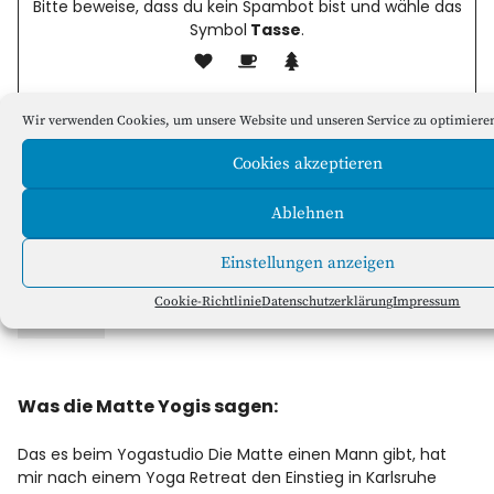
Bitte beweise, dass du kein Spambot bist und wähle das
Symbol
Tasse
.
Wir verwenden Cookies, um unsere Website und unseren Service zu optimiere
Ihre Nachricht und Ihre eingegebenen Daten werden zum
Zweck der Beantwortung der
Cookies akzeptieren
Anfrage gespeichert. Mit der Nutzung des
Kontaktformulares stimmen Sie der Verarbeitung und
Ablehnen
Speicherung Ihrer Daten zu. Zu unserer
Datenschutzerklärung
Einstellungen anzeigen
Cookie-Richtlinie
Datenschutzerklärung
Impressum
Was die Matte Yogis sagen:
Das es beim Yogastudio Die Matte einen Mann gibt, hat
mir nach einem Yoga Retreat den Einstieg in Karlsruhe