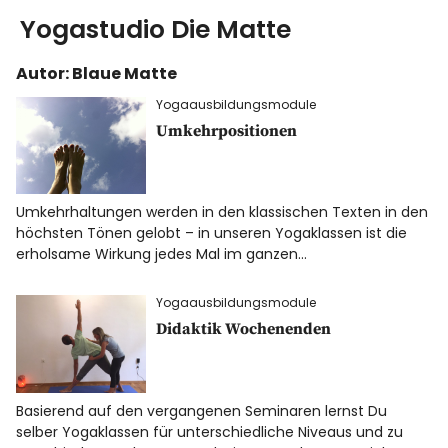
Yogastudio Die Matte
Autor:
Blaue Matte
Yoga
Yogaausbildungsmodule
Ausbildung
Umkehrpositionen
Kurse & Workshops
Umkehrhaltungen werden in den klassischen Texten in den
höchsten Tönen gelobt – in unseren Yogaklassen ist die
über uns
erholsame Wirkung jedes Mal im ganzen…
Energiearbeit
Yogaausbildungsmodule
Didaktik Wochenenden
AGB
Blog
Basierend auf den vergangenen Seminaren lernst Du
selber Yogaklassen für unterschiedliche Niveaus und zu