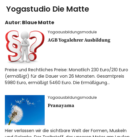
Yogastudio Die Matte
Autor:
Blaue Matte
Yoga
Yogaausbildungsmodule
Ausbildung
AGB Yogalehrer Ausbildung
Kurse & Workshops
Preise und Rechtliches Preise: Monatlich 230 Euro/210 Euro
über uns
(ermäßigt) für die Dauer von 26 Monaten. Gesamtpreis
5980 Euro, ermäßigt 5460 Euro. Die Ermäßigung…
Energiearbeit
Yogaausbildungsmodule
Pranayama
AGB
Blog
Hier verlassen wir die sichtbare Welt der Formen, Muskeln
und Gelenke. Der Treibstoff, der unseren Motor am Laufen