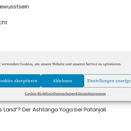
bewusstsein
cht
 verwenden Cookies, um unsere Website und unseren Service zu optimieren.
ht mein Denken bin?
ookies akzeptieren
Ablehnen
Einstellungen anzeig
en Spiritualität sind und wo ihre Grenzen
Cookie-Richtlinie
Datenschutzerklärung
Impressum
s Land“? Der Ashtanga Yoga bei Patanjali.