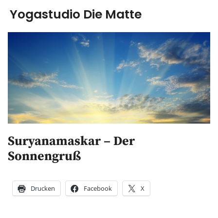
Yogastudio Die Matte
Yoga
Ausbildung
Kurse & Workshops
über uns
Suryanamaskar – Der
Energiearbeit
Sonnengruß
AGB
Drucken
Facebook
X
Blog