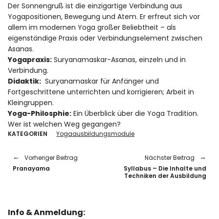
Der Sonnengruß ist die einzigartige Verbindung aus
Rezensionen
Yogapositionen, Bewegung und Atem. Er erfreut sich vor
allem im modernen Yoga großer Beliebtheit – als
eigenständige Praxis oder Verbindungselement zwischen
Asanas.
Instagram
Facebook
YouTube
Yogapraxis:
Suryanamaskar-Asanas, einzeln und in
Verbindung.
Didaktik:
Suryanamaskar für Anfänger und
Fortgeschrittene unterrichten und korrigieren; Arbeit in
Kleingruppen.
Yoga-Philosphie:
Ein Überblick über die Yoga Tradition.
Wer ist welchen Weg gegangen?
KATEGORIEN
Yogaausbildungsmodule
Vorheriger Beitrag
Nächster Beitrag
Pranayama
Syllabus – Die Inhalte und
Techniken der Ausbildung
Info & Anmeldung: